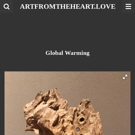
ARTFROMTHEHEART.LOVE
Ga
direct
naar
de
hoofdinhoud
Global Warming