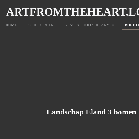
Ga
ARTFROMTHEHEART.L
direct
naar
HOME
SCHILDERIJEN
GLAS IN LOOD / TIFFANY
BORDE
de
hoofdinhoud
Landschap Eland 3 bomen